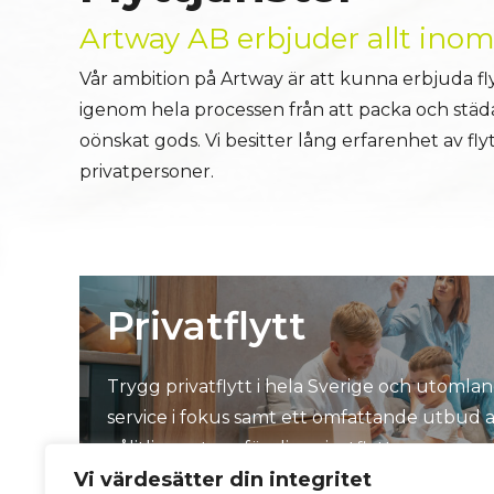
Artway AB erbjuder allt inom f
Vår ambition på Artway är att kunna erbjuda fl
igenom hela processen från att packa och städa
oönskat gods. Vi besitter lång erfarenhet av fl
privatpersoner.
Privatflytt
Trygg privatflytt i hela Sverige och utomla
service i fokus samt ett omfattande utbud av 
pålitlig partner för din privatflytt.
Vi värdesätter din integritet