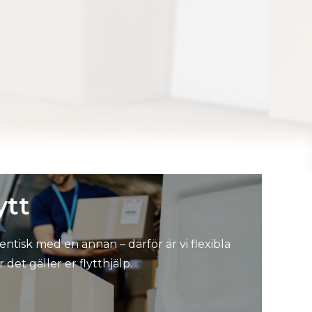
ytt
dentisk med en annan – därför är vi flexibla
det gäller er flytthjälp.