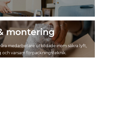
& montering
 våra medarbetare utbildade inom säkra lyft,
 och varsam förpackningsteknik.
ring
dsbo