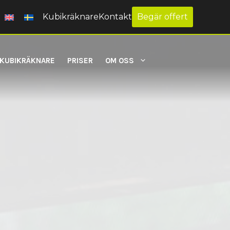
Kubikräknare
Kontakt
Begär offert
KUBIKRÄKNARE
PRISER
OM OSS