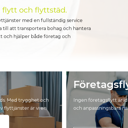
lytt och flyttstäd.
yttjänster med en fullständig service
 till att transportera bohag och hantera
ytt och hjälper både företag och
Företagsfl
nds. Med trygghet och
Ingen företagsflytt är i
flyttjänster är vi en
och anpassningsbara när 