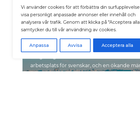
Privatflytt
Vi använder cookies för att förbättra din surfupplevelse
visa personligt anpassade annonser eller innehåll och
analysera vår trafik. Genom att klicka på "Acceptera alla
samtycker du till vår användning av cookies.
Utomlandsflytt
Anpassa
Avvisa
Acceptera alla
I dagens globala arbetsklimat betraktas he
arbetsplats för svenskar, och en ökande män
flytta utomlands.
Utomlandsflytt
`