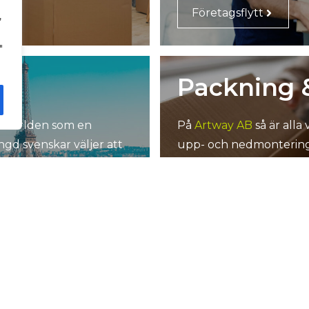
Företagsflytt
,
"
Packning 
la världen som en
På
Artway AB
så är alla
gd svenskar väljer att
upp- och nedmontering
Packning och monte
Tömma dö