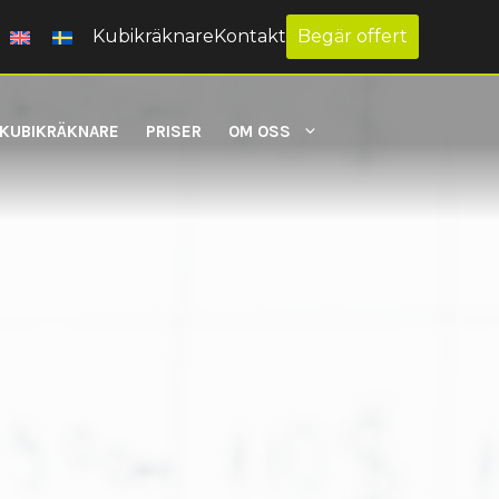
Kubikräknare
Kontakt
Begär offert
KUBIKRÄKNARE
PRISER
OM OSS