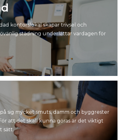
äd
dad kontorslokal skapar trivsel och
ljövänlig städning underlättar vardagen för
 på sig mycket smuts, damm och byggrester
ör att det skall kunna göras är det viktigt
 sätt.