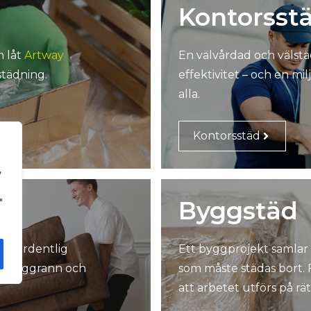
Kontorsst
h låt
Artway
En välvårdad och välstä
städning.
effektivitet – och en mi
alla.
Kontorsstäd
,
Byggstäd
"
 en ordentlig
Ett byggprojekt samlar
är noggrann och
som måste städas bort. F
att arbetet utförs på rätt