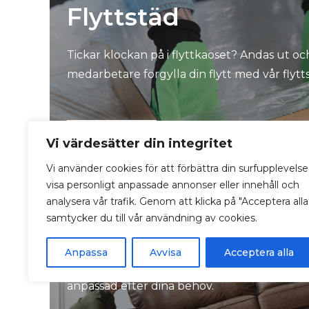
Flyttstäd
Tickar klockan på i flyttkaoset? Andas ut oc
medarbetare förgylla din flytt med vår flytt
Flyttstäd
Vi värdesätter din integritet
Vi använder cookies för att förbättra din surfupplevelse
visa personligt anpassade annonser eller innehåll och
Hemstäd
analysera vår trafik. Genom att klicka på "Acceptera alla
samtycker du till vår användning av cookies.
För ett rent hem i harmoni – Välj Artway för
Anpassa
Avvisa
Acceptera alla
hemstädning – Professionell städning som 
anpassad efter dina behov.