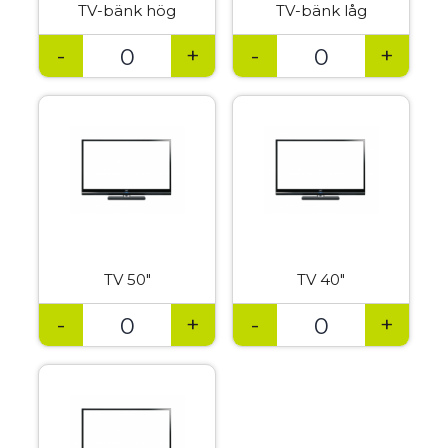
TV-bänk hög
TV-bänk låg
-
+
-
+
TV 50″
TV 40″
-
+
-
+