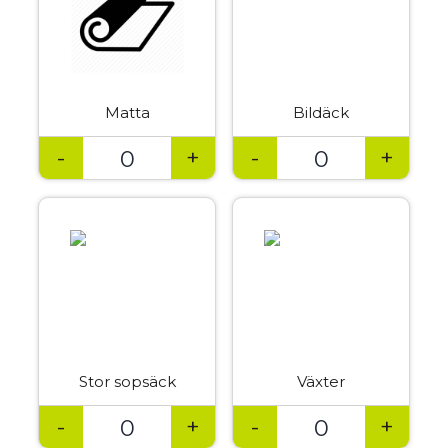
Matta
Bildäck
-
+
-
+
Stor sopsäck
Växter
-
+
-
+