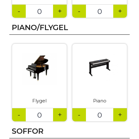
-
+
-
+
PIANO/FLYGEL
Flygel
Piano
-
+
-
+
SOFFOR