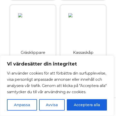
Gräsklippare
Kassaskåp
-
+
-
+
Vi värdesätter din integritet
Vi använder cookies för att förbättra din surfupplevelse,
visa personligt anpassade annonser eller innehåll och
analysera vår trafik. Genom att klicka på "Acceptera alla"
samtycker du till vår användning av cookies.
Anpassa
Summa:
Avvisa
0
m³
Acceptera alla
Fortsätt