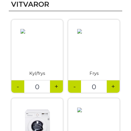
VITVAROR
Kyl/frys
Frys
-
+
-
+