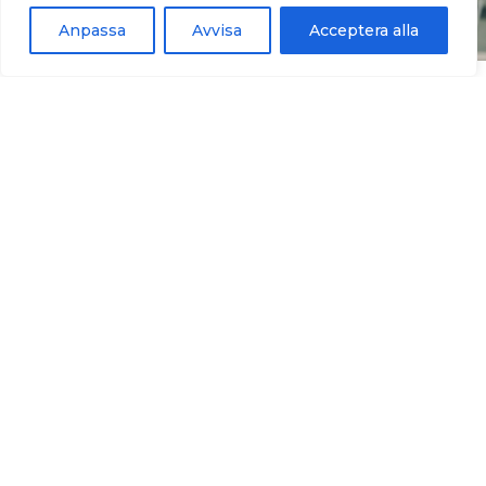
Anpassa
Avvisa
Acceptera alla
Varför välja Artway?
Vi på Artway vill vara det självklara valet för dig
när det kommer till era behov av flytt, städ och
transport. För att vara detta så måste vi hålla en
hög standard i vårt arbete och erbjuda
prisvärda lösningar. Alla våra medarbetare är väl
införstådda i vår värdegrund och jobbar hårt
för att hålla den standard som vi utlovar.
Erfarenhet
Vi har lång erfarenhet av att hantera allt från
små till stora flyttprojekt, vilket gör att vi kan