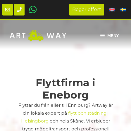
Begär offert
Hoppa
till
MENY
innehåll
Flyttfirma i
Eneborg
Flyttar du från eller till Enniburg? Artway är
din lokala expert på
flytt och städning i
Helsingborg
och hela Skåne. Vi erbjuder
trygg möbeltransport och professionell