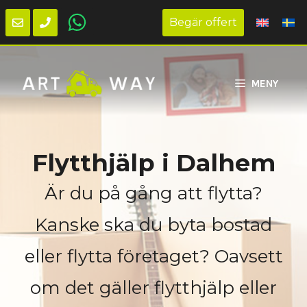
Begär offert
Hoppa
till
MENY
innehåll
Flytthjälp i Dalhem
Är du på gång att flytta?
Kanske ska du byta bostad
eller flytta företaget? Oavsett
om det gäller flytthjälp eller